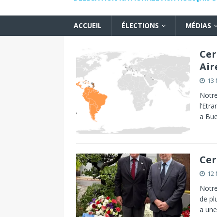
ACCUEIL
ÉLECTIONS
MÉDIAS
Cer
Air
13
Notre
l’Etr
a Bue
Cer
12
Notre
de pl
a un