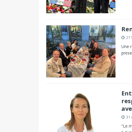
Ren
27
Une r
prese
Ent
res
ave
31 
“Le m