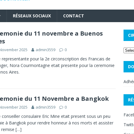
RÉSEAUX SOCIAUX
CONTACT
emonie du 11 novembre a Buenos
CI
es
 November 2025
admin3559
0
 representante pour la 2e circonscription des Francais de
anger, Nora Courmontagne etait presente pour la ceremonie
DO
nos Aires.
Adhér
emonie du 11 Novembre a Bangkok
RÉ
 November 2025
admin3559
0
Face
 conseiller consulaire Eric Mine etait present sous un peu
uie à Bangkok pour rendre honneur à nos morts et assister
Twitt
e remise
[…]