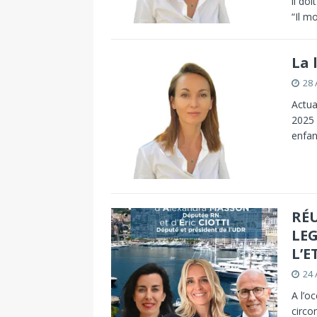
il do
“Il m
La 
28 
Actua
2025 
enfan
RÉ
LEG
L’
24 
A l’o
circo