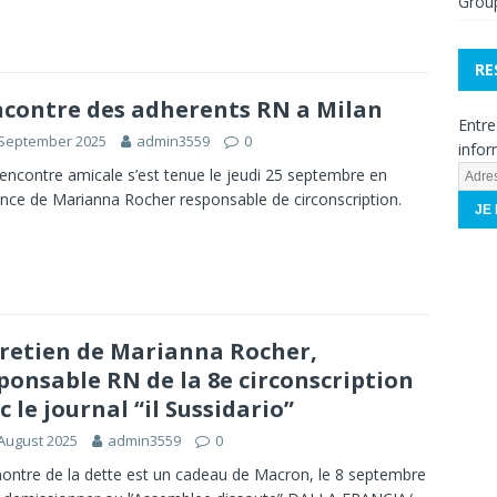
Grou
RE
contre des adherents RN a Milan
Entre
 September 2025
admin3559
0
infor
A
encontre amicale s’est tenue le jeudi 25 septembre en
d
nce de Marianna Rocher responsable de circonscription.
r
e
s
s
e
e
retien de Marianna Rocher,
-
ponsable RN de la 8e circonscription
m
c le journal “il Sussidario”
a
August 2025
admin3559
0
i
l
ontre de la dette est un cadeau de Macron, le 8 septembre