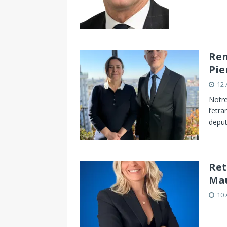
Ren
Pie
12 
Notre
l’etr
deput
Ret
Mau
10 