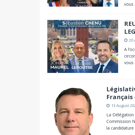
vous
RE
LEG
20 
A l’o
circo
vous
Législati
Français 
13 August 20
La Délégation 
Commission Nat
la candidatur