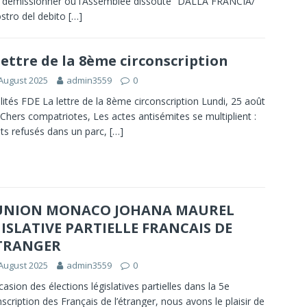
it demissionner ou l’Assemblee dissoute” DALLA FRANCIA/
ostro del debito
[…]
lettre de la 8ème circonscription
August 2025
admin3559
0
lités FDE La lettre de la 8ème circonscription Lundi, 25 août
Chers compatriotes, Les actes antisémites se multiplient :
ts refusés dans un parc,
[…]
UNION MONACO JOHANA MAUREL
ISLATIVE PARTIELLE FRANCAIS DE
ETRANGER
August 2025
admin3559
0
ccasion des élections législatives partielles dans la 5e
nscription des Français de l’étranger, nous avons le plaisir de