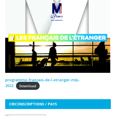
programme-français-de-l-etranger-mlp-
2022
Download
CIRCONSCRIPTIONS / PAYS