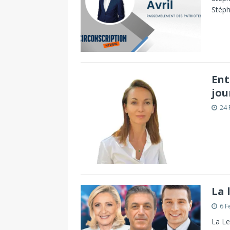
Stéph
Ent
jou
24 
La 
6 F
La Le