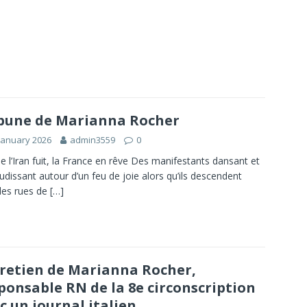
bune de Marianna Rocher
January 2026
admin3559
0
e l’Iran fuit, la France en rêve Des manifestants dansant et
udissant autour d’un feu de joie alors qu’ils descendent
les rues de
[…]
retien de Marianna Rocher,
ponsable RN de la 8e circonscription
c un journal italien