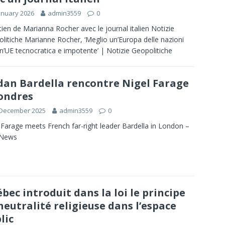
anuary 2026
admin3559
0
tien de Marianna Rocher avec le journal italien Notizie
litiche Marianne Rocher, ‘Meglio un’Europa delle nazioni
n’UE tecnocratica e impotente’ | Notizie Geopolitiche
dan Bardella rencontre Nigel Farage
ondres
 December 2025
admin3559
0
 Farage meets French far-right leader Bardella in London –
News
bec introduit dans la loi le principe
neutralité religieuse dans l’espace
lic