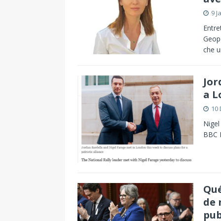
9 J
Entre
Geopo
che u
Jor
a L
10
Nigel
BBC 
Qué
de 
pub