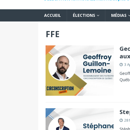
ACCUEIL
ÉLECTIONS
MÉDIAS
FFE
Geo
aux
3 A
Geoff
Québ
Ste
28 
Stéph