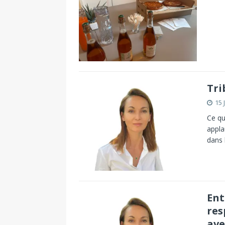
Tri
15 
Ce qu
appla
dans 
Ent
res
ave