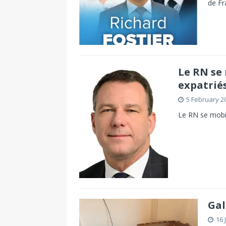
de Fr
Le RN se 
expatrié
5 February 2
Le RN se mobil
Gal
16 