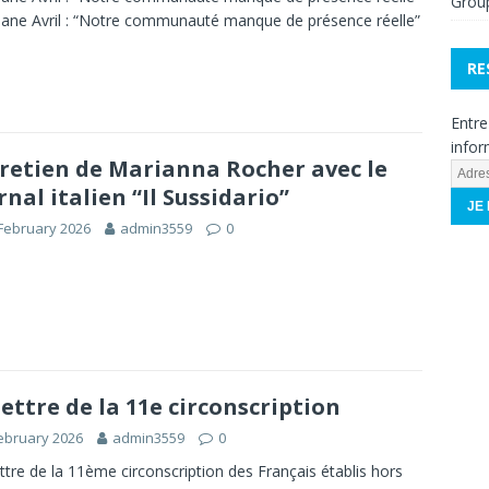
Grou
ane Avril : “Notre communauté manque de présence réelle”
RE
Entre
infor
retien de Marianna Rocher avec le
A
rnal italien “Il Sussidario”
d
r
February 2026
admin3559
0
e
s
s
e
e
-
m
lettre de la 11e circonscription
a
i
ebruary 2026
admin3559
0
l
ttre de la 11ème circonscription des Français établis hors