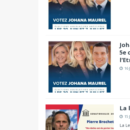
Joh
5e 
l’E
16 
La 
15 
La Le