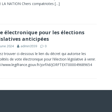
 LA NATION Chers compatriotes
[…]
e électronique pour les élections
islatives anticipées
June 2024
admin3559
0
lez trouver ci-dessous le lien du décret qui autorise les
ilités de vote électronique pour l’élection législative à venir.
://www.legifrance.gouv.fr/jorf/id/JORFTEXT000049689654