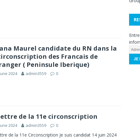
Grou
RE
Entre
infor
ana Maurel candidate du RN dans la
A
circonscription des Francais de
d
r
tranger ( Peninsule Iberique)
e
June 2024
admin3559
0
s
s
e
e
-
m
lettre de la 11e circonscription
a
i
June 2024
admin3559
0
l
ttre de la 11e Circonscription Je suis candidat 14 juin 2024