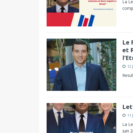
La Le
compa
Le 
et 
l’E
12 
Resul
Let
11 
La Le
juin 