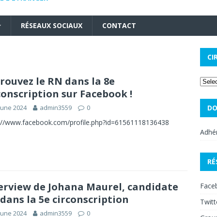
RÉSEAUX SOCIAUX
CONTACT
CI
rouvez le RN dans la 8e
conscription sur Facebook !
June 2024
admin3559
0
DO
://www.facebook.com/profile.php?id=61561118136438
Adhér
RÉ
erview de Johana Maurel, candidate
Face
dans la 5e circonscription
Twitt
June 2024
admin3559
0