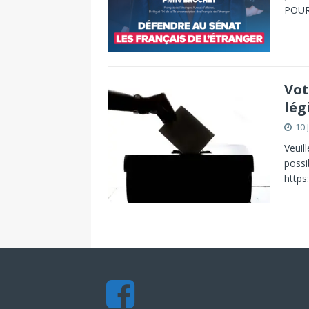
POUR
Vot
lég
10 
Veuil
possib
https