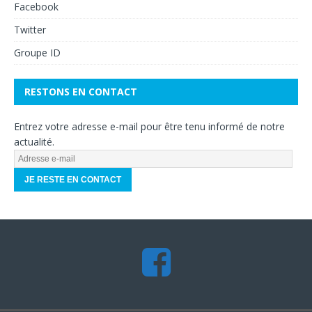
Facebook
Twitter
Groupe ID
RESTONS EN CONTACT
Entrez votre adresse e-mail pour être tenu informé de notre
actualité.
A
d
r
e
s
s
e
e
-
m
a