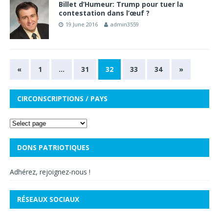
Billet d’Humeur: Trump pour tuer la
contestation dans l’œuf ?
19 June 2016
admin3559
«
1
…
31
32
33
34
»
CIRCONSCRIPTIONS / PAYS
DONS PATRIOTIQUES
Adhérez, rejoignez-nous !
RÉSEAUX SOCIAUX