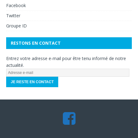
Facebook
Twitter
Groupe ID
RESTONS EN CONTACT
Entrez votre adresse e-mail pour être tenu informé de notre
actualité.
A
d
r
e
s
s
e
e
-
m