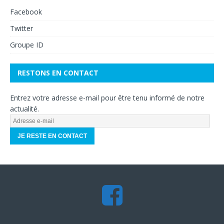
Facebook
Twitter
Groupe ID
RESTONS EN CONTACT
Entrez votre adresse e-mail pour être tenu informé de notre
actualité.
A
d
r
e
s
s
e
e
-
m