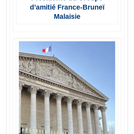
d’amitié France-Bruneï
Malaisie