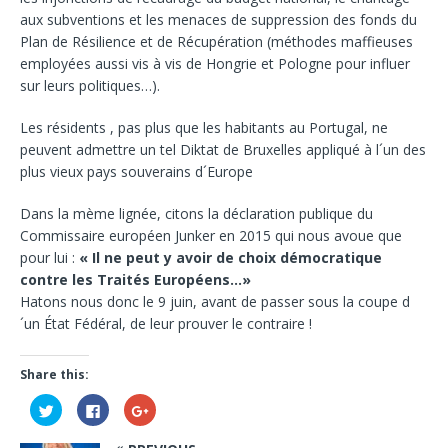
aux subventions et les menaces de suppression des fonds du
Plan de Résilience et de Récupération (méthodes maffieuses
employées aussi vis à vis de Hongrie et Pologne pour influer
sur leurs politiques…).
Les résidents , pas plus que les habitants au Portugal, ne
peuvent admettre un tel Diktat de Bruxelles appliqué à l´un des
plus vieux pays souverains d´Europe
Dans la mème lignée, citons la déclaration publique du
Commissaire européen Junker en 2015 qui nous avoue que
pour lui :
« Il ne peut y avoir de choix démocratique
contre les Traités Européens…»
Hatons nous donc le 9 juin, avant de passer sous la coupe d
´un État Fédéral, de leur prouver le contraire !
Share this:
C
C
C
l
l
l
i
i
i
c
c
c