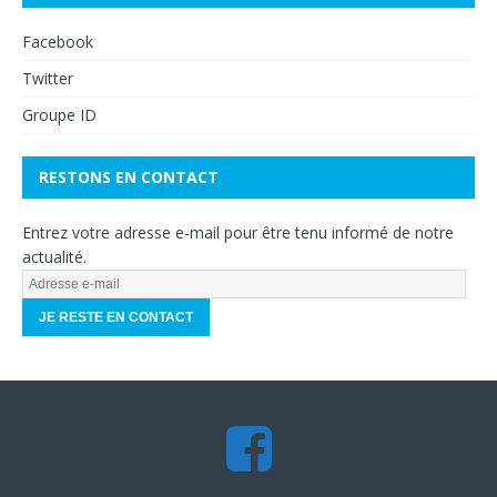
Facebook
Twitter
Groupe ID
RESTONS EN CONTACT
Entrez votre adresse e-mail pour être tenu informé de notre
actualité.
A
d
r
e
s
s
e
e
-