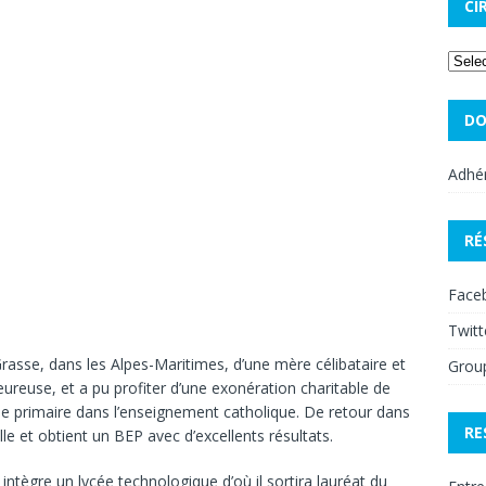
CI
DO
Adhér
RÉ
Face
Twitt
rasse, dans les Alpes-Maritimes, d’une mère célibataire et
Grou
ureuse, et a pu profiter d’une exonération charitable de
 de primaire dans l’enseignement catholique. De retour dans
RE
elle et obtient un BEP avec d’excellents résultats.
 intègre un lycée technologique d’où il sortira lauréat du