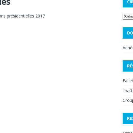
ues
CI
ns présidentielles 2017
DO
Adhér
RÉ
Face
Twitt
Grou
RE