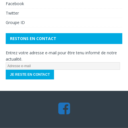
Facebook
Twitter
Groupe ID
RESTONS EN CONTACT
Entrez votre adresse e-mail pour être tenu informé de notre
actualité.
A
d
r
e
s
s
e
e
-
m