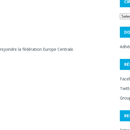
CI
DO
Adhér
 rejoindre la fédération Europe Centrale.
RÉ
Face
Twitt
Grou
RE