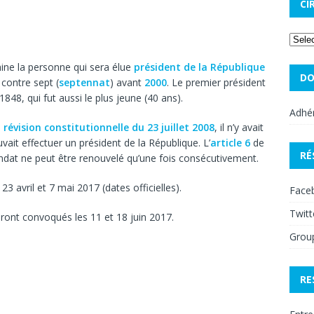
CI
ne la personne qui sera élue
président de la République
DO
, contre sept (
septennat
) avant
2000
. Le premier président
848, qui fut aussi le plus jeune (40 ans).
Adhér
a
révision constitutionnelle du 23 juillet 2008
, il n’y avait
it effectuer un président de la République. L’
article 6
de
RÉ
ndat ne peut être renouvelé qu’une fois consécutivement.
23 avril et 7 mai 2017 (dates officielles).
Face
Twitt
ront convoqués les 11 et 18 juin 2017.
Grou
RE